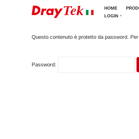
HOME
PROD
LOGIN
Vai
al
contenuto
Questo contenuto è protetto da password. Per v
Password: